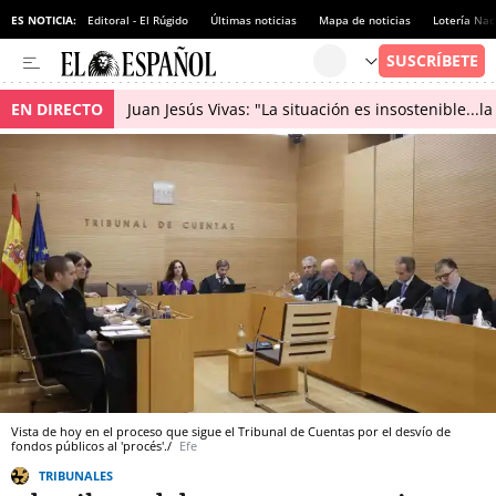
ES NOTICIA:
Editoral - El Rúgido
Últimas noticias
Mapa de noticias
Lotería Nac
EN DIRECTO
Juan Jesús Vivas: "La situación es insostenible...
Vista de hoy en el proceso que sigue el Tribunal de Cuentas por el desvío de
fondos públicos al 'procés'./
Efe
TRIBUNALES