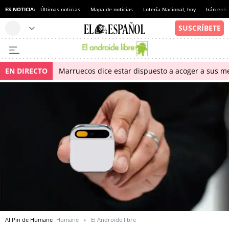
ES NOTICIA:
Últimas noticias
Mapa de noticias
Lotería Nacional, hoy
Irán enfr
EN DIRECTO
Marruecos dice estar dispuesto a acoger a sus me
AI Pin de Humane
Humane
El Androide libre