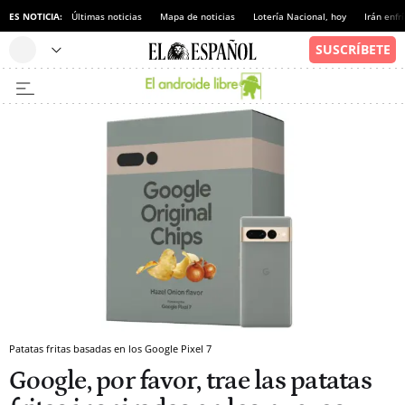
ES NOTICIA:
Últimas noticias
Mapa de noticias
Lotería Nacional, hoy
Irán enfr
Patatas fritas basadas en los Google Pixel 7
Google, por favor, trae las patatas