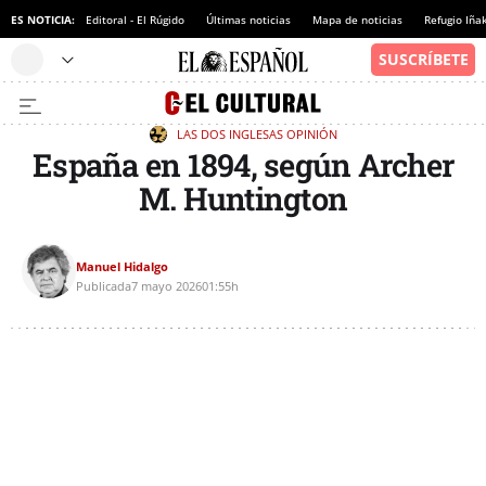
ES NOTICIA:
Editoral - El Rúgido
Últimas noticias
Mapa de noticias
Refugio Iña
LAS DOS INGLESAS
OPINIÓN
España en 1894, según Archer
M. Huntington
Manuel Hidalgo
Publicada
7 mayo 2026
01:55h