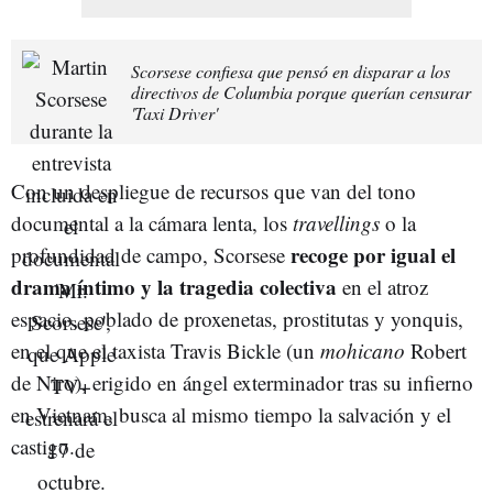
Scorsese confiesa que pensó en disparar a los
directivos de Columbia porque querían censurar
'Taxi Driver'
Con un despliegue de recursos que van del tono
documental a la cámara lenta, los
travellings
o la
recoge por igual el
profundidad de campo, Scorsese
drama íntimo y la tragedia colectiva
en el atroz
espacio, poblado de proxenetas, prostitutas y yonquis,
en el que el taxista Travis Bickle (un
mohicano
Robert
de Niro), erigido en ángel exterminador tras su infierno
en Vietnam, busca al mismo tiempo la salvación y el
castigo.