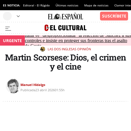
ES NOTICIA:
Editoral - El Rúgido
Últimas noticias
Mapa de noticias
Clamor inte
Italia ve "desproporcionada" la reacción de Sánchez a sus
URGENTE
controles e insiste en proteger sus fronteras tras el asalto
de Ceuta
LAS DOS INGLESAS
OPINIÓN
Martin Scorsese: Dios, el crimen
y el cine
Manuel Hidalgo
Publicada
23 abril 2026
01:55h