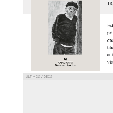
18
Est
pr
au
tít
aut
vis