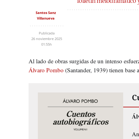
folletín melodramático 
Santos Sanz
Villanueva
Publicada
26 noviembre 2025
01:55h
Al lado de obras surgidas de un intenso esfue
Álvaro Pombo
(Santander, 1939) tienen base a
C
Ál
An