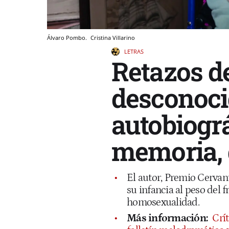
Álvaro Pombo.
Cristina Villarino
LETRAS
Retazos d
desconoci
autobiogr
memoria, 
El autor, Premio Cervan
su infancia al peso del
homosexualidad.
Más información:
Crít