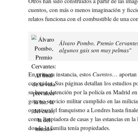
Otros han sido construidos a partir de las imá
cuentos, con más o menos imaginación y ficció
relatos funciona con el combustible de una co
Álvaro Pombo, Premio Cervantes:
algunos gais son muy pelmas"
En primera instancia, estos
Cuentos
… aportan i
conocidas. Sus páginas detallan los estudios 
su breve detención por la policía en Madrid e
gozoso servicio militar cumplido en las milicias
opresivo del franquismo a Londres hasta finales
como limpiadora de casas y las estancias en la 
donde la familia tenía propiedades.