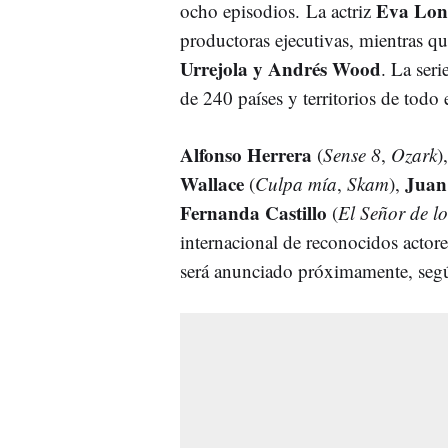
Eva Lon
ocho episodios. La actriz
productoras ejecutivas, mientras q
Urrejola y Andrés Wood
. La ser
de 240 países y territorios de tod
Alfonso Herrera
(
Sense 8
,
Ozark
)
Wallace
Juan
(
Culpa mía
,
Skam
),
Fernanda Castillo
(
El Señor de lo
internacional de reconocidos actores
será anunciado próximamente, seg