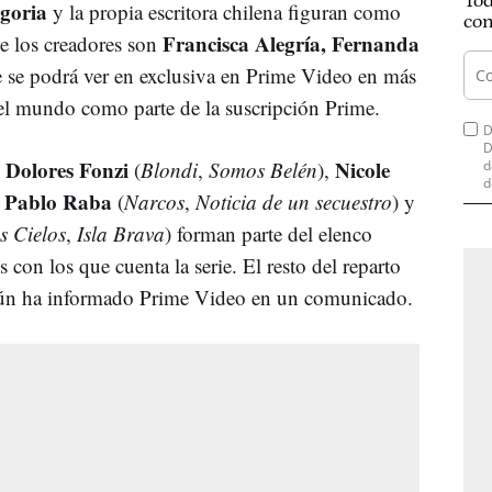
Tod
goria
y la propia escritora chilena figuran como
con
Francisca Alegría, Fernanda
ue los creadores son
ie se podrá ver en exclusiva en Prime Video en más
o el mundo como parte de la suscripción Prime.
D
D
Dolores Fonzi
Nicole
,
(
Blondi
,
Somos Belén
),
d
d
 Pablo Raba
(
Narcos
,
Noticia de un secuestro
) y
s Cielos
,
Isla Brava
) forman parte del elenco
 con los que cuenta la serie. El resto del reparto
ún ha informado Prime Video en un comunicado.