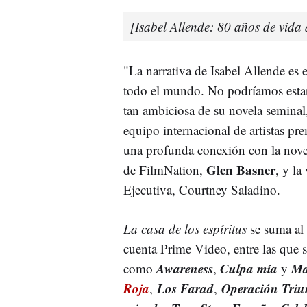
[Isabel Allende: 80 años de vida a
"La narrativa de Isabel Allende es 
todo el mundo. No podríamos estar
tan ambiciosa de su novela semina
equipo internacional de artistas p
una profunda conexión con la nov
Glen Basner
de FilmNation,
, y la
Ejecutiva, Courtney Saladino.
La casa de los espíritus
se suma al 
cuenta Prime Video, entre las que s
Awareness
Culpa mía
Ma
como
,
y
Roja
Los Farad
Operación Triu
,
,