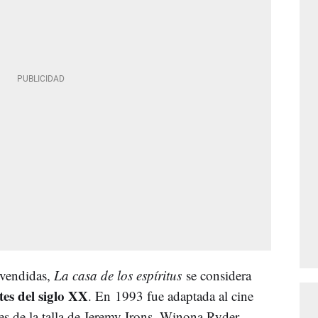
 vendidas,
La casa de los espíritus
se considera
es del siglo XX
. En 1993 fue adaptada al cine
es de la talla de Jeremy Irons, Winona Ryder,