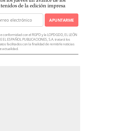
os los jueves un avance de los
tenidos de la edición impresa
APUNTARME
e conformidad con el RGPD y la LOPDGDD, EL LEÓN
E EL ESPAÑOL PUBLICACIONES, S.A. tratará los
atos facilitados con la finalidad de remitirle noticias
e actualidad.