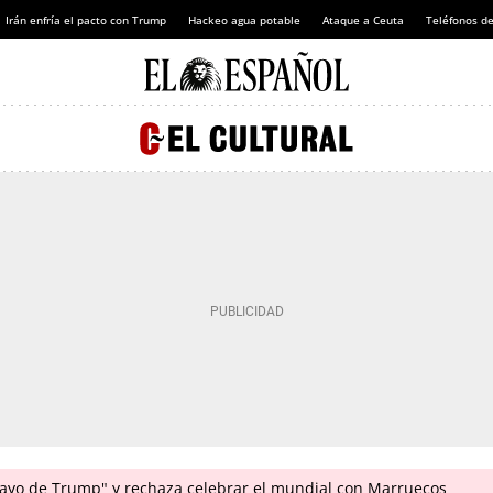
Irán enfría el pacto con Trump
Hackeo agua potable
Ataque a Ceuta
Teléfonos d
acayo de Trump" y rechaza celebrar el mundial con Marruecos