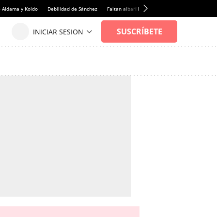
e Aldama y Koldo
Debilidad de Sánchez
Faltan albañiles
Rentabilidad de la viviend