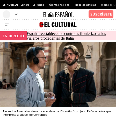
ES NOTICIA:
Editoral - El Rúgido
Últimas noticias
Mapa de noticias
8 días de C
España reestablece los controles fronterizos a los
EN DIRECTO
viajeros procedentes de Italia
Alejandro Amenábar durante el rodaje de 'El cautivo' con Julio Peña, el actor que
interpreta a Miguel de Cervantes