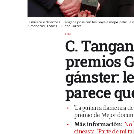
El músico y director C. Tangana posa con los Goya a mejor película d
Almendros'. Foto: EFE/Pepe Torres
CINE
C. Tangana
premios G
gánster: l
parece qu
'La guitarra flamenca de
premio de Mejor docume
Más información:
No 
cineasta: "Parte de mi ta