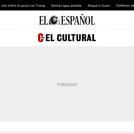
Irán enfría el pacto con Trump
Hackeo agua potable
Ataque a Ceuta
Teléfonos d