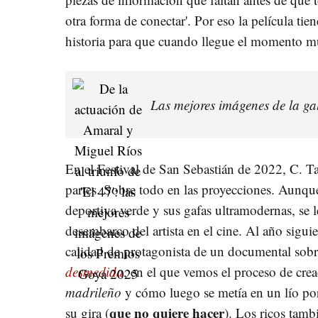
otra forma de conectar'. Por eso la película tien
historia para que cuando llegue el momento mu
Las mejores imágenes de la g
En el Festival de San Sebastián de 2022, C. T
partes. Sobre todo en las proyecciones. Aunqu
deportiva verde y sus gafas ultramodernas, se l
desembarco del artista en el cine. Al año siguie
calidad de protagonista de un documental sobr
desmedida
, en el que vemos el proceso de cre
madrileño
y cómo luego se metía en un lío por
que no quiere hacer
su gira (
). Los ricos tamb