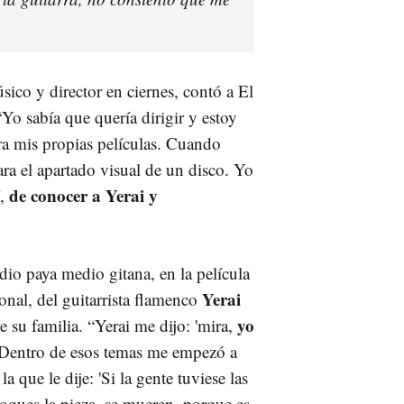
sico y director en ciernes, contó a El
 “Yo sabía que quería dirigir y estoy
ra mis propias películas. Cuando
ara el apartado visual de un disco. Yo
de conocer a Yerai y
í,
io paya medio gitana, en la película
Yerai
onal, del guitarrista flamenco
yo
 su familia. “Yerai me dijo: 'mira,
. Dentro de esos temas me empezó a
a que le dije: 'Si la gente tuviese las
toques la pieza, se mueren, porque es