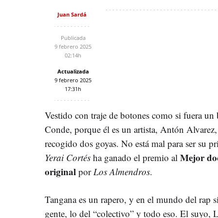
Juan Sardá
Publicada
9 febrero 2025
02:14h
Actualizada
9 febrero 2025
17:31h
Vestido con traje de botones como si fuera un
Conde, porque él es un artista, Antón Alvare
recogido dos goyas. No está mal para ser su p
Mejor do
Yerai Cortés
ha ganado el premio al
original
por
Los Almendros
.
Tangana es un rapero, y en el mundo del rap 
gente, lo del “colectivo” y todo eso. El suyo, L