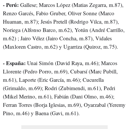
- Perú:
Gallese; Marcos López (Matias Zegarra, m.87),
Renzo Garcés, Fabio Gruber, Oliver Sonne (Marco
Huaman, m.87); Jesús Pretell (Rodrigo Vilca, m.87),
Noriega (Alfonso Barco, m.62), Yotún (André Carrillo,
m.62) ; Jairo Vélez (Jairo Concha, m.87), Vidales
(Maxloren Castro, m.62) y Ugarriza (Quiroz, m.75).
- España:
Unai Simón (David Raya, m.46); Marcos
Llorente (Pedro Porro, m.69), Cubarsí (Marc Pubill,
m.61), Laporte (Eric García, m.46); Cucurella
(Grimaldo, m.69); Rodri (Zubimendi, m.61), Pedri
(Mikel Merino, m.61), Fabián (Dani Olmo, m.46);
Ferran Torres (Borja Iglesias, m.69), Oyarzabal (Yeremy
Pino, m.46) y Baena (Gavi, m.61).