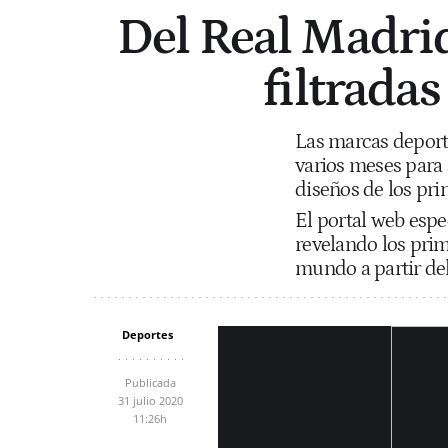
Del Real Madrid
filtrada
Las marcas deport
varios meses para 
diseños de los pri
El portal web espe
revelando los prim
mundo a partir de
Deportes
Publicada
31 julio 2020
11:26h