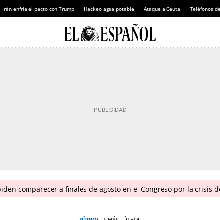
Irán enfría el pacto con Trump
Hackeo agua potable
Ataque a Ceuta
Teléfonos d
piden comparecer a finales de agosto en el Congreso por la crisis 
FÚTBOL
MÁS FÚTBOL