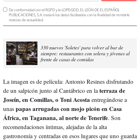
De conformidad con el RGPD y la LOPDGDD, EL LEÓN DE EL ESPAÑOL
PUBLICACIONES, S.A. tratará los datos facilitados con la finalidad de remitirle
noticias de actualidad.
330 nuevos 'Soletes' para volver al bar de
siempre: restaurantes con solera y jóvenes al
frente de casas de comidas
La imagen es de película: Antonio Resines disfrutando
terraza de
de un salpicón junto al Cantábrico en la
Joseín, en Comillas, o Toni Acosta
entregándose a
papas arrugadas con mojo picón en Casa
unas
África, en Taganana, al norte de Tenerife
. Son
recomendaciones íntimas, alejadas de la alta
gastronomía y centradas en esos lugares que uno guarda