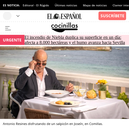
ES NOTICIA:
Editoral - El Rúgido
Últimas noticias
Mapa de noticias
Clamor inte
El incendio de Niebla duplica su superficie en un día:
URGENTE
afecta a 8.000 hectáreas y el humo avanza hacia Sevilla
Antonio Resines disfrutando de un salpicón en Joseín, en Comillas.