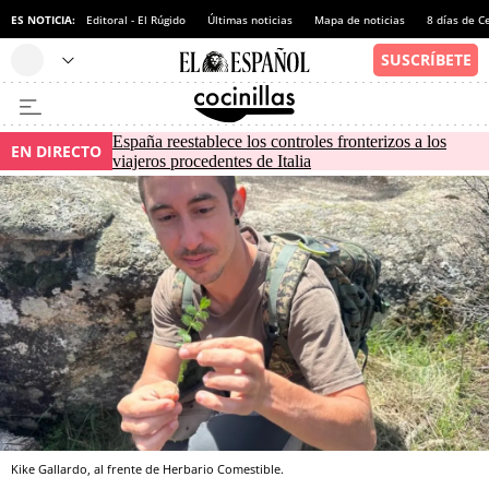
ES NOTICIA:
Editoral - El Rúgido
Últimas noticias
Mapa de noticias
8 días de C
España reestablece los controles fronterizos a los
EN DIRECTO
viajeros procedentes de Italia
Kike Gallardo, al frente de Herbario Comestible.