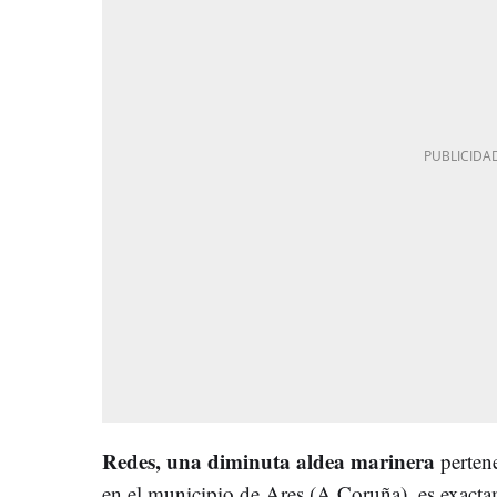
Redes, una diminuta aldea marinera
pertene
en el municipio de Ares (A Coruña), es exacta