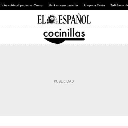
Irán enfría el pacto con Trump
Hackeo agua potable
Ataque a Ceuta
Teléfonos d