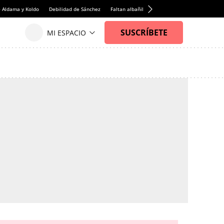
e Aldama y Koldo
Debilidad de Sánchez
Faltan albañiles
Rentabilidad de la viviend