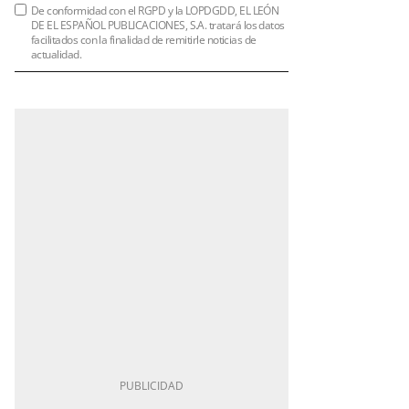
De conformidad con el RGPD y la LOPDGDD, EL LEÓN
DE EL ESPAÑOL PUBLICACIONES, S.A. tratará los datos
facilitados con la finalidad de remitirle noticias de
actualidad.