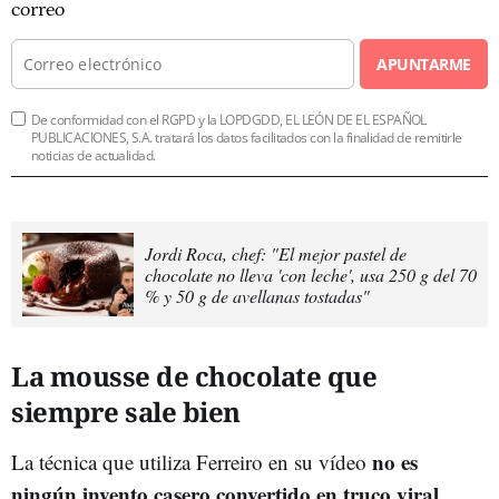
correo
APUNTARME
De conformidad con el RGPD y la LOPDGDD, EL LEÓN DE EL ESPAÑOL
PUBLICACIONES, S.A. tratará los datos facilitados con la finalidad de remitirle
noticias de actualidad.
Jordi Roca, chef: "El mejor pastel de
chocolate no lleva 'con leche', usa 250 g del 70
% y 50 g de avellanas tostadas"
La mousse de chocolate que
siempre sale bien
no es
La técnica que utiliza Ferreiro en su vídeo
ningún invento casero convertido en truco viral
.