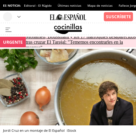
ES NOTICIA:
Editoral - El Rúgido
Últimas noticias
Mapa de noticias
Fallece Jor
Mohamed, Boussmahi y los 17 marroquíes desaparecidos
URGENTE
tras cruzar El Tarajal: "Tememos encontrarles en la
morgue"
Jordi Cruz en un montaje de El Español
iStock