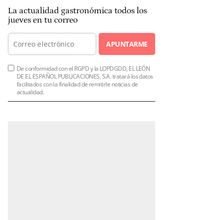
La actualidad gastronómica todos los
jueves en tu correo
APUNTARME
De conformidad con el RGPD y la LOPDGDD, EL LEÓN
DE EL ESPAÑOL PUBLICACIONES, S.A. tratará los datos
facilitados con la finalidad de remitirle noticias de
actualidad.