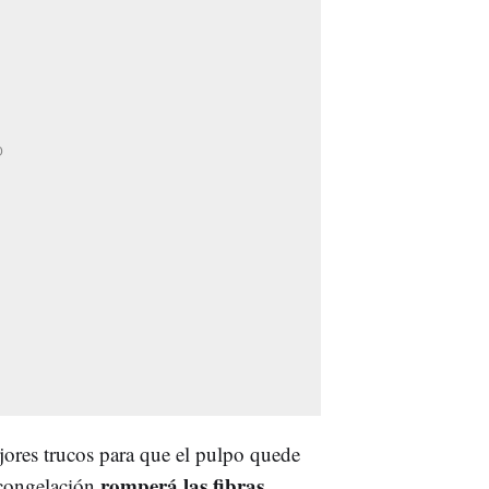
ores trucos para que el pulpo quede
romperá las fibras
 congelación