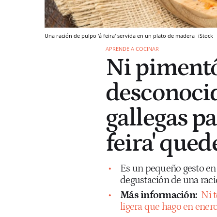
Una ración de pulpo 'á feira' servida en un plato de madera
iStock
APRENDE A COCINAR
Ni pimentón
desconocido
gallegas pa
feira' que
Es un pequeño gesto en e
degustación de una raci
Más información:
Ni t
ligera que hago en enero