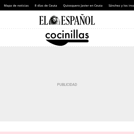
Mapa de noticias
8 días de Ceuta
Quiosquero Javier en Ceuta
Sánchez y los inv