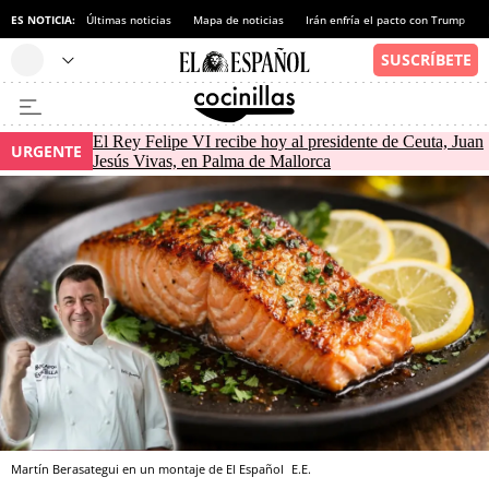
ES NOTICIA:
Últimas noticias
Mapa de noticias
Irán enfría el pacto con Trump
El Rey Felipe VI recibe hoy al presidente de Ceuta, Juan
URGENTE
Jesús Vivas, en Palma de Mallorca
Martín Berasategui en un montaje de El Español
E.E.