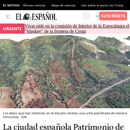
ES NOTICIA:
Últimas noticias
Mapa de noticias
Irán enfría el pacto con Trump
Vivas pide en la comisión de Interior de la Eurocámara el
URGENTE
"blindaje" de la frontera de Ceuta
Los datos que han obtenido en el estudio revelan una urbe planificada de manera
minuciosa.
IGN
La ciudad española Patrimonio de