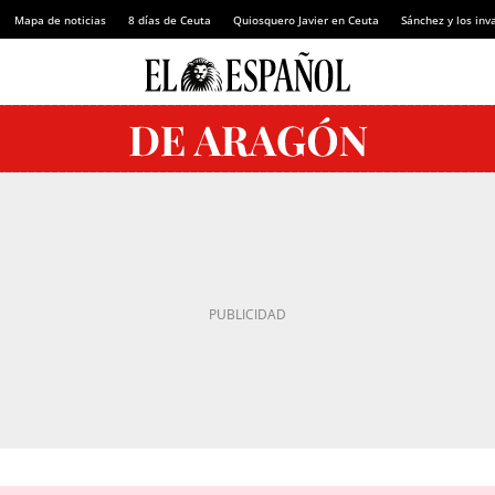
Mapa de noticias
8 días de Ceuta
Quiosquero Javier en Ceuta
Sánchez y los inv