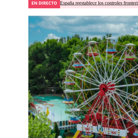
EN DIRECTO
España reestablece los controles fronteri