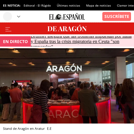
ES NOTICIA:
Editoral - El Rúgido
Últimas noticias
Mapa de noticias
Clamor inte
Brunner asegura que las fronteras impuestas por Italia
EN DIRECTO
y España tras la crisis migratoria en Ceuta "son
temporales"
Stand de Aragón en Aratur
E.E