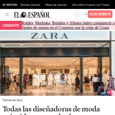
ES NOTICIA:
Últimas noticias
Mapa de noticias
Irán enfría el pacto con Trump
Robles, Marlaska, Bolaños y Albares piden comparecer a
URGENTE
finales de agosto en el Congreso por la crisis de Ceuta
Tienda de Zara.
Todas las diseñadoras de moda