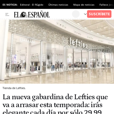
ES NOTICIA:
Editoral - El Rúgido
Últimas noticias
Mapa de noticias
Fallece Jor
Tienda de Lefties.
La nueva gabardina de Lefties que
va a arrasar esta temporada: irás
elegante cada día por sólo 29,99