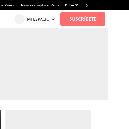
anma Moreno
Menores acogidos en Ceuta
El Ibex 35
Llamadas de alerta Sánchez