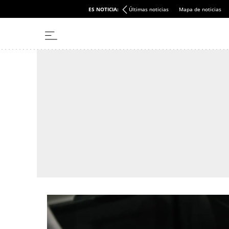
ES NOTICIA:
Últimas noticias
Mapa de noticias