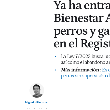
Ya ha entra
Bienestar 
perros y ga
en el Regi
La Ley 7/2023 busca luc
así como el abandono a
Más información
:
Es o
perros sin supervisión
Miguel Villacorta