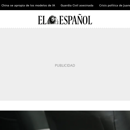
China se apropia de los modelos de IA
Guardia Civil asesinada
Crisis política de Ju