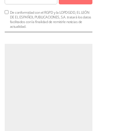
De conformidad con el RGPD y la LOPDGDD, EL LEÓN
DE EL ESPAÑOL PUBLICACIONES, S.A. tratará los datos
facilitados con la finalidad de remitirle noticias de
actualidad.