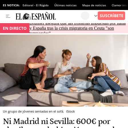
ES NOTICIA:
Editoral - El Rúgido
Últimas noticias
Mapa de noticias
Clamor inte
Brunner asegura que las fronteras impuestas por Italia
EN DIRECTO
y España tras la crisis migratoria en Ceuta "son
temporales"
Un grupo de jóvenes sentadas en el sofá.
iStock
Ni Madrid ni Sevilla: 600€ por