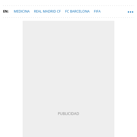
MEDICINA
REAL MADRID CF
FC BARCELONA
FIFA
NBA (NATIONAL BASKETBALL ASSOCIATION)
FÚTBOL
REGIÓN DE MURCIA (COMUNIDAD)
MUNDIAL DE FÚTBOL