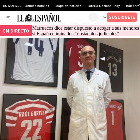
ES NOTICIA:
Últimas noticias
Mapa de noticias
Lotería Nacional, hoy
Irán enfr
Marruecos dice estar dispuesto a acoger a sus menores
EN DIRECTO
si España elimina los "obstáculos judiciales"