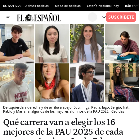
ES NOTICIA:
Últimas noticias
Mapa de noticias
Lotería Nacional, hoy
Irán enfr
De izquierda a derecha y de arriba a abajo: Edu, Jingy, Paula, Iago, Sergio, Irati,
Pablo y Mariana, algunos de los mejores alumnos de la PAU 2025.
Cedidas
Qué carrera van a elegir los 16
mejores de la PAU 2025 de cada