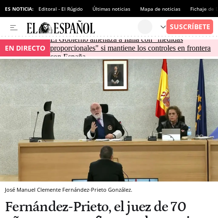
ES NOTICIA:
Editoral - El Rúgido
Últimas noticias
Mapa de noticias
Fichaje de
El Gobierno amenaza a Italia con "medidas
EN DIRECTO
proporcionales" si mantiene los controles en frontera
con España
José Manuel Clemente Fernández-Prieto González.
Fernández-Prieto, el juez de 70