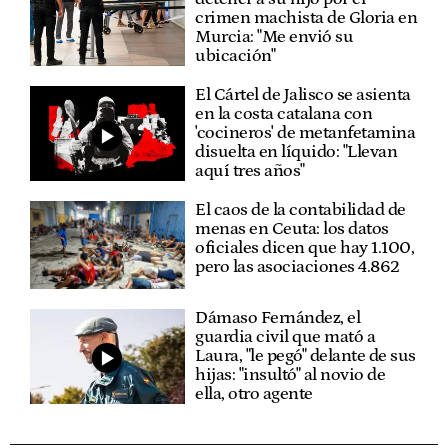
crimen machista de Gloria en
Murcia: "Me envió su
ubicación"
El Cártel de Jalisco se asienta
en la costa catalana con
'cocineros' de metanfetamina
disuelta en líquido: "Llevan
aquí tres años"
El caos de la contabilidad de
menas en Ceuta: los datos
oficiales dicen que hay 1.100,
pero las asociaciones 4.862
Dámaso Fernández, el
guardia civil que mató a
Laura, "le pegó" delante de sus
hijas: "insultó" al novio de
ella, otro agente