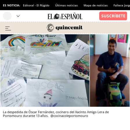
ES NOTICIA:
Editoral - El Rúgido
Últimas noticias
Mapa de noticias
Fallece Jor
La despedida de Óscar Fernández, cocinero del Xacinto Amigo Lera de
Portomouro durante 13 años.
@cocinacoleportomouro