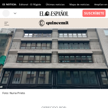
ES NOTICIA:
Editoral - El Rúgido
Últimas noticias
Mapa de noticias
Amplían en
Foto: Nuria Prieto
OFRECIDO POR: