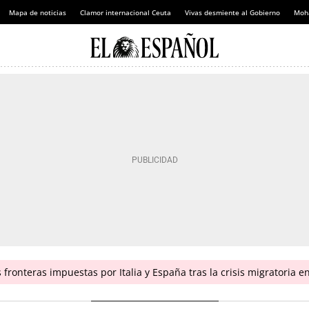
Mapa de noticias
Clamor internacional Ceuta
Vivas desmiente al Gobierno
Moh
fronteras impuestas por Italia y España tras la crisis migratoria 