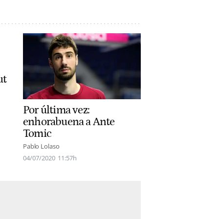
ut
Por última vez:
enhorabuena a Ante
Tomic
Pablo Lolaso
04/07/2020
11:57h