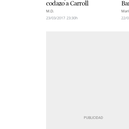
codazo a Carroll
Ba
M.D.
Mari
23/03/2017
23:30h
22/0