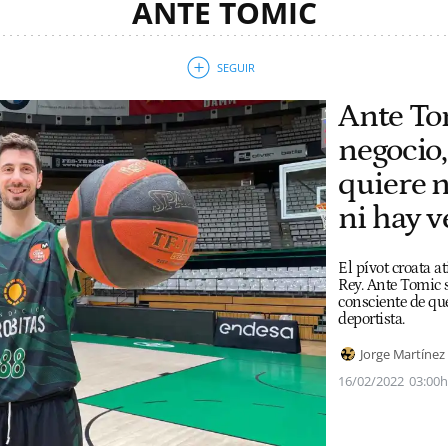
ANTE TOMIC
Ante Tom
negocio,
quiere n
ni hay 
El pívot croata 
Rey. Ante Tomic s
consciente de qu
deportista.
Jorge Martínez
16/02/2022
03:00