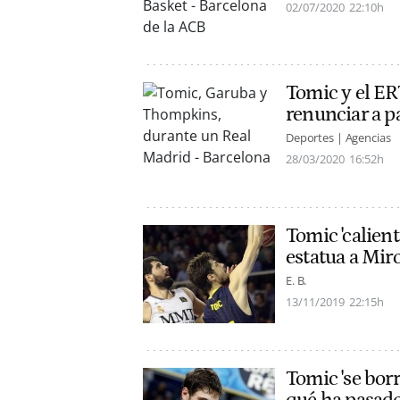
02/07/2020
22:10h
Tomic y el ER
renunciar a pa
Deportes | Agencias
28/03/2020
16:52h
Tomic 'calient
estatua a Miro
E. B.
13/11/2019
22:15h
Tomic 'se borr