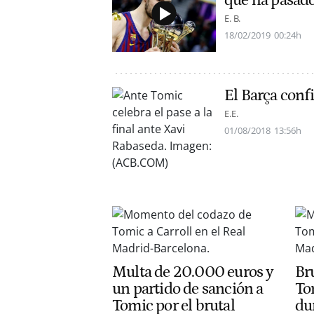
qué ha pasado
E. B.
18/02/2019
00:24h
El Barça conf
E.E.
01/08/2018
13:56h
Multa de 20.000 euros y
Br
un partido de sanción a
To
Tomic por el brutal
du