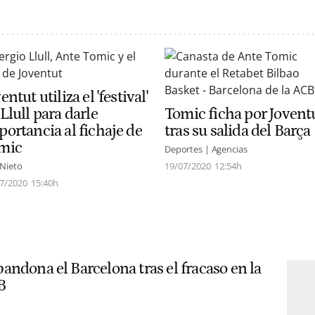
entut utiliza el 'festival'
Llull para darle
Tomic ficha por Jovent
portancia al fichaje de
tras su salida del Barça
mic
Deportes | Agencias
 Nieto
19/07/2020
12:54h
7/2020
15:40h
andona el Barcelona tras el fracaso en la
B