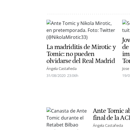
Jov
La madriditis de Mirotic y
de 
Tomic: no pueden
im
olvidarse del Real Madrid
To
Ángela Castañeda
Jose
31/08/2020
23:06h
19/0
Ante Tomic ab
final de la AC
Ángela Castañeda