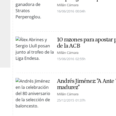
Millán Cámara
16/06/2016
00:04h
10 razones para apostar p
de la ACB
Millán Cámara
15/06/2016
02:55h
Andrés Jiménez: "A Ante 
madurez"
Millán Cámara
25/12/2015
01:37h