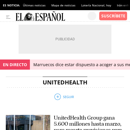
ES NOTICIA:
Últimas noticias
Mapa de noticias
Lotería Nacional, hoy
Irán enfr
EN DIRECTO
Marruecos dice estar dispuesto a acoger a sus me
UNITEDHEALTH
UnitedHealth Group gana
5.600 millones hasta marzo,