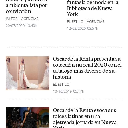
fantasía de moda en la
ambientalista por
Biblioteca de Nueva
convicción
York
JALEOS | AGENCIAS
EL ESTILO | AGENCIAS
20/07/2020
13:40h
12/02/2020
03:57h
Oscar de la Renta presenta su
colección nupcial 2020 con el
catalogo más diverso de su
historia
EL ESTILO
10/10/2019
05:17h
Oscar de la Renta evoca sus
raíces latinas en una
ajetreada jornada en Nueva