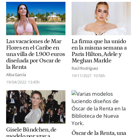
Las vacaciones de Mar
La firma que ha unido
Flores en el Caribe en
en la misma semana a
una villa de 1.900 euros
Paris Hilton, Adele y
diseñada por Oscar de
Meghan Markle
la Renta
Raúl Rodríguez
Alba García
19/11/2021
10:56h
19/04/2022
13:45h
Gisele Bündchen, de
Óscar de la Renta, una
modelo por azar a