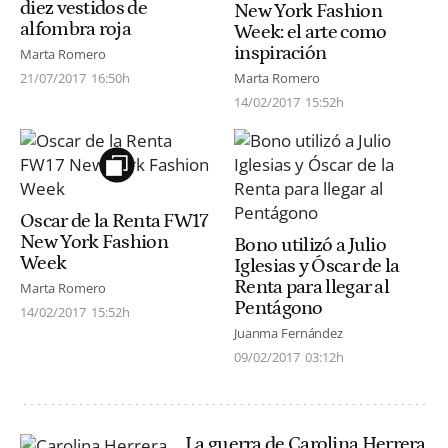
diez vestidos de
New York Fashion
alfombra roja
Week: el arte como
inspiración
Marta Romero
21/07/2017
16:50h
Marta Romero
14/02/2017
15:52h
Oscar de la Renta FW17
New York Fashion
Bono utilizó a Julio
Week
Iglesias y Óscar de la
Renta para llegar al
Marta Romero
Pentágono
14/02/2017
15:52h
Juanma Fernández
09/02/2017
03:12h
La guerra de Carolina Herrera