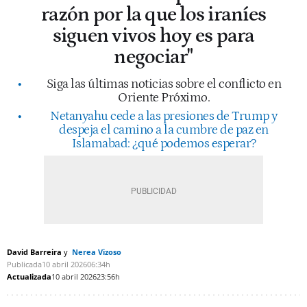
razón por la que los iraníes
siguen vivos hoy es para
negociar"
Siga las últimas noticias sobre el conflicto en
Oriente Próximo.
Netanyahu cede a las presiones de Trump y
despeja el camino a la cumbre de paz en
Islamabad: ¿qué podemos esperar?
David Barreira
Nerea Vizoso
Publicada
10 abril 2026
06:34h
Actualizada
10 abril 2026
23:56h