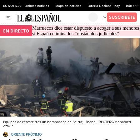
ES NOTICIA:
Últimas noticias
Mapa de noticias
Lotería Nacional, hoy
Irán enfr
Marruecos dice estar dispuesto a acoger a sus menores
EN DIRECTO
si España elimina los "obstáculos judiciales"
Equipos de rescate tras un bombardeo en Beirut, Líbano.
REUTERS/Mohamed
Azakir
ORIENTE PRÓXIMO