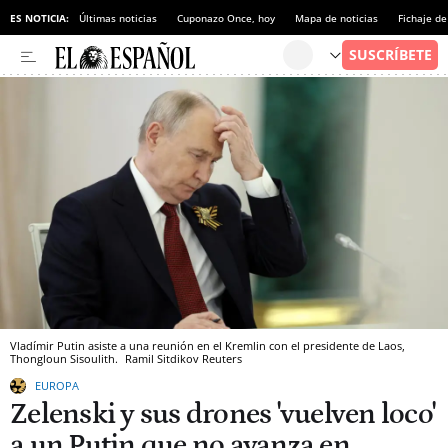
l - El Rúgido
ES NOTICIA:
Últimas noticias
Cuponazo Once, hoy
Mapa de noticias
Fichaje d
Vladímir Putin asiste a una reunión en el Kremlin con el presidente de Laos,
Thongloun Sisoulith.
Ramil Sitdikov
Reuters
EUROPA
Zelenski y sus drones 'vuelven loco'
a un Putin que no avanza en