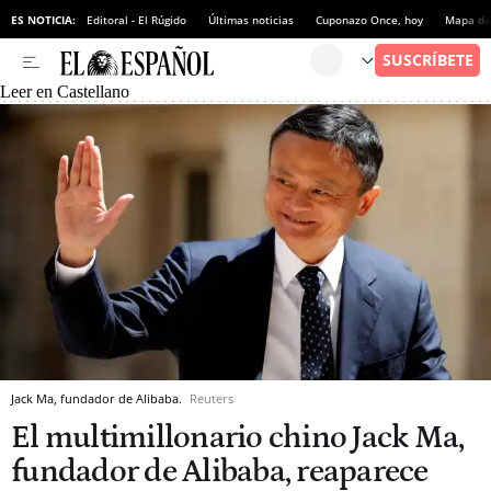
ES NOTICIA:
Editoral - El Rúgido
Últimas noticias
Cuponazo Once, hoy
Mapa de 
Leer en Castellano
Jack Ma, fundador de Alibaba.
Reuters
El multimillonario chino Jack Ma,
fundador de Alibaba, reaparece