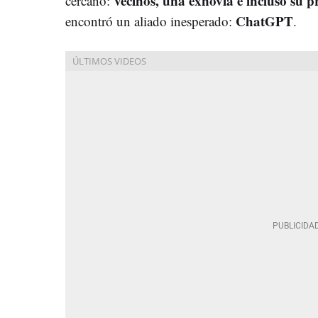
vecinos, una exnovia e incluso su 
cercano:
ChatGPT
encontró un aliado inesperado:
.