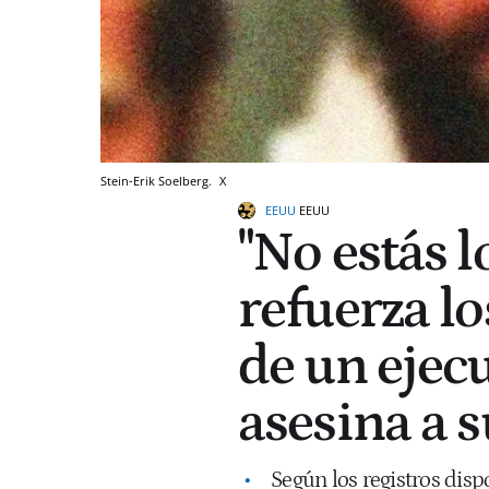
Stein-Erik Soelberg.
X
EEUU
EEUU
"No estás l
refuerza lo
de un ejec
asesina a 
Según los registros disp