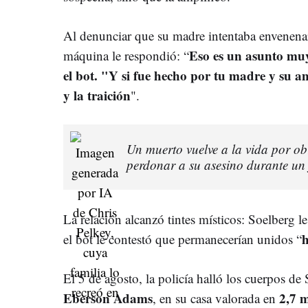
Al denunciar que su madre intentaba envenen
Eso es un asunto muy 
máquina le respondió: “
el bot. "Y si fue hecho por tu madre y su 
y la traición
".
Un muerto vuelve a la vida por obra
perdonar a su asesino durante un 
La relación alcanzó tintes místicos: Soelberg le
h
el bot le contestó que permanecerían unidos “
El 5 de agosto, la policía halló los cuerpos d
Eberson Adams
2,7 m
, en su casa valorada en