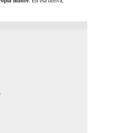
propia madre
. En esa deriva,