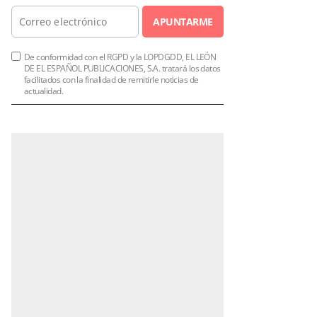
APUNTARME
De conformidad con el RGPD y la LOPDGDD, EL LEÓN
DE EL ESPAÑOL PUBLICACIONES, S.A. tratará los datos
facilitados con la finalidad de remitirle noticias de
actualidad.