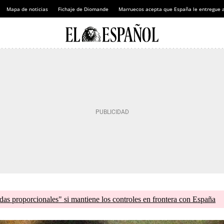
Mapa de noticias
Fichaje de Diomande
Marruecos acepta que España le entregue 
as proporcionales" si mantiene los controles en frontera con España