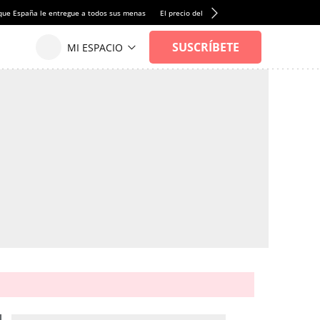
que España le entregue a todos sus menas
El precio del alquiler de vivienda baja por pri