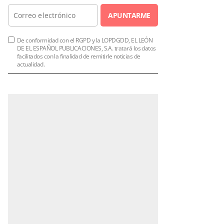
APUNTARME
De conformidad con el RGPD y la LOPDGDD, EL LEÓN
DE EL ESPAÑOL PUBLICACIONES, S.A. tratará los datos
facilitados con la finalidad de remitirle noticias de
actualidad.