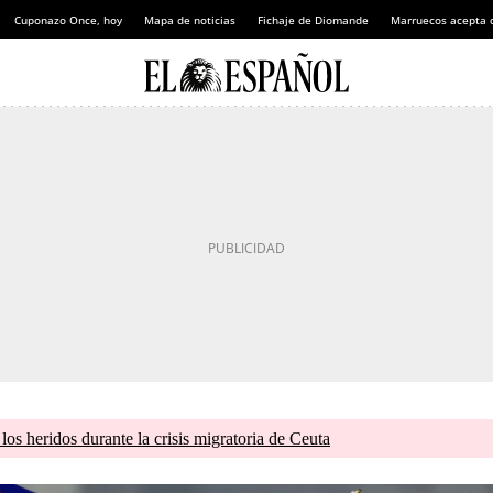
Cuponazo Once, hoy
Mapa de noticias
Fichaje de Diomande
Marruecos acepta 
os heridos durante la crisis migratoria de Ceuta