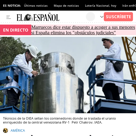
ES NOTICIA:
Últimas noticias
Mapa de noticias
Lotería Nacional, hoy
Irán enfr
Marruecos dice estar dispuesto a acoger a sus menores
EN DIRECTO
si España elimina los "obstáculos judiciales"
Técnicos de la OIEA sellan los contenedores donde se traslada el uranio
enriquecido de la central venezolana RV-1
Petr Chakrov.
IAEA.
AMÉRICA