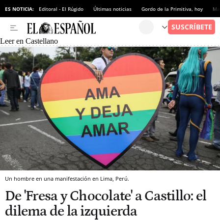
ES NOTICIA:
Editoral - El Rúgido
Últimas noticias
Gordo de la Primitiva, hoy
Ma
Leer en Castellano
Un hombre en una manifestación en Lima, Perú.
De 'Fresa y Chocolate' a Castillo: el
dilema de la izquierda