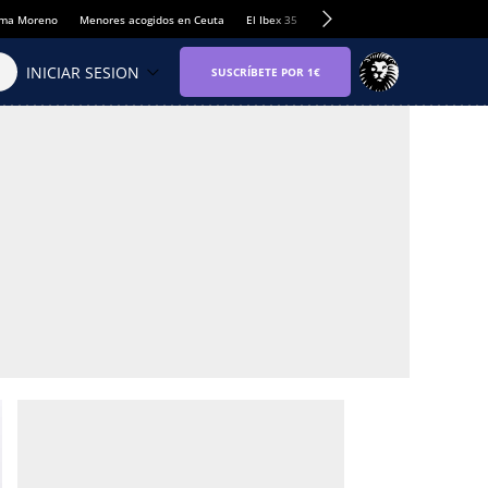
anma Moreno
Menores acogidos en Ceuta
El Ibex 35
Llamadas de alerta Sánchez