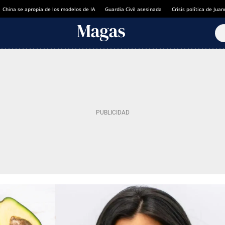
China se apropia de los modelos de IA
Guardia Civil asesinada
Crisis política de Ju