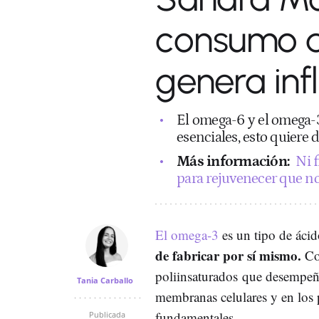
consumo d
genera inf
El omega-6 y el omega-3
esenciales, esto quiere 
Más información:
Ni 
para rejuvenecer que no
El omega-3
es un tipo de ácid
de fabricar por sí mismo.
Con
poliinsaturados que desempeñan
Tania Carballo
membranas celulares y en los 
fundamentales.
Publicada