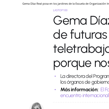
Gema Díaz Real posa en los jardines de la Escuela de Organización I
LASTOP100
Gema Díaz 
de futuras 
teletrabaj
porque nos
La directora del Progr
los órganos de gobiern
Más información:
El F
encuentro internacional