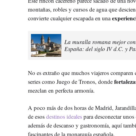
Este rincón cacereño parece sacado de una nove
montañas, robles y cursos de agua que descien
experienci
convierte cualquier escapada en una
La muralla romana mejor con
España: del siglo IV d.C. y 
No es extraño que muchos viajeros comparen e
fortalez
series como Juego de Tronos, donde
mezclan en perfecta armonía.
A poco más de dos horas de Madrid, Jarandilla
de esos
destinos ideales
para desconectar unos d
además de descanso y gastronomía, aquí tambié
fascinantes de la monarquía española.