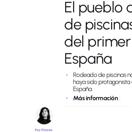
El pueblo d
de piscina
del prime
España
Rodeado de piscinas na
haya sido protagonista d
España.
Más información
:
Paz Pineda