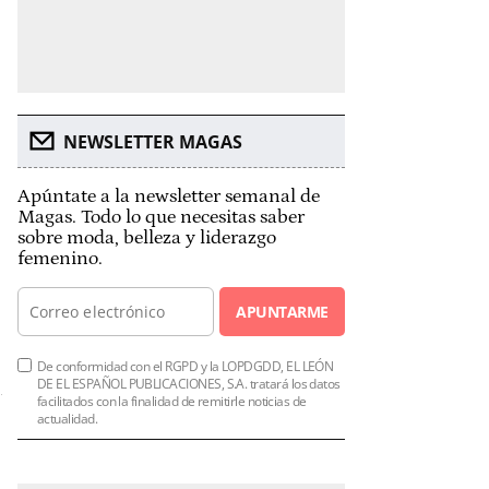
NEWSLETTER MAGAS
Apúntate a la newsletter semanal de
Magas. Todo lo que necesitas saber
sobre moda, belleza y liderazgo
femenino.
APUNTARME
De conformidad con el RGPD y la LOPDGDD, EL LEÓN
DE EL ESPAÑOL PUBLICACIONES, S.A. tratará los datos
facilitados con la finalidad de remitirle noticias de
actualidad.