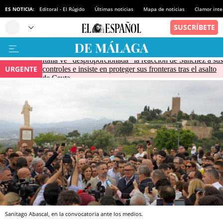
ES NOTICIA:
Editoral - El Rúgido
Últimas noticias
Mapa de noticias
Clamor inte
Italia ve "desproporcionada" la reacción de Sánchez a sus
URGENTE
controles e insiste en proteger sus fronteras tras el asalto
de Ceuta
Sanitago Abascal, en la convocatoria ante los medios.