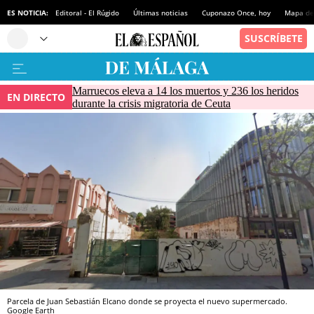
ES NOTICIA:
Editoral - El Rúgido
Últimas noticias
Cuponazo Once, hoy
Mapa de 
Marruecos eleva a 14 los muertos y 236 los heridos
EN DIRECTO
durante la crisis migratoria de Ceuta
Parcela de Juan Sebastián Elcano donde se proyecta el nuevo supermercado.
Google Earth