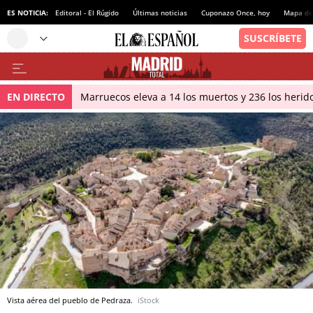
ES NOTICIA:
Editoral - El Rúgido
Últimas noticias
Cuponazo Once, hoy
Mapa de 
EN DIRECTO
Marruecos eleva a 14 los muertos y 236 los herido
Vista aérea del pueblo de Pedraza.
iStock