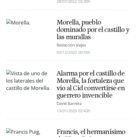
28/07/2022
02:30h
Morella, pueblo
dominado por el castillo y
las murallas
Redacción Viajes
03/12/2020
00:55h
Alarma por el castillo de
Morella, la fortaleza que
vio al Cid convertirse en
guerrero invencible
David Barreira
13/01/2020
02:43h
Francis, el hermanísimo