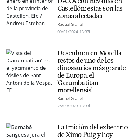
DANA con nevadas en
Castellón: estas son las
zonas afectadas
Raquel Granell
09/01/2024
13:37h
Descubren en Morella
restos de uno de los
dinosaurios más grande
de Europa, el
'Garumbatitan
morellensis'
Raquel Granell
28/09/2023
13:33h
La traición del exbecario
de Ximo Puig y hoy