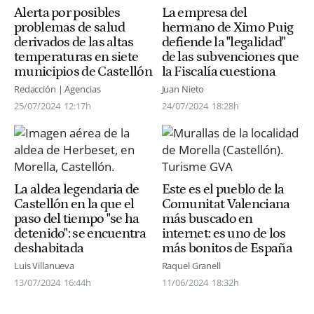
Alerta por posibles
La empresa del
problemas de salud
hermano de Ximo Puig
derivados de las altas
defiende la "legalidad"
temperaturas en siete
de las subvenciones que
municipios de Castellón
la Fiscalía cuestiona
Redacción | Agencias
Juan Nieto
25/07/2024
12:17h
24/07/2024
18:28h
La aldea legendaria de
Este es el pueblo de la
Castellón en la que el
Comunitat Valenciana
paso del tiempo "se ha
más buscado en
detenido": se encuentra
internet: es uno de los
deshabitada
más bonitos de España
Luis Villanueva
Raquel Granell
13/07/2024
16:44h
11/06/2024
18:32h