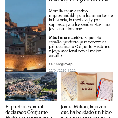
Morella es un destino
imprescindible para los amantes de
la historia, lo medieval y por
supuesto para los senderistas: una
joya castellonense.
Más información
:
El pueblo
español perfecto para recorrer a
pie: declarado Conjunto Histórico
y joya medieval con el mejor
castillo.
Xavi Mogrovejo
25/04/2026
15:22h
El pueblo español
Joana Milian, la joven
declarado Conjunto
que ha bordado un libro
Histórico: conserva su
a mano para rescatar la