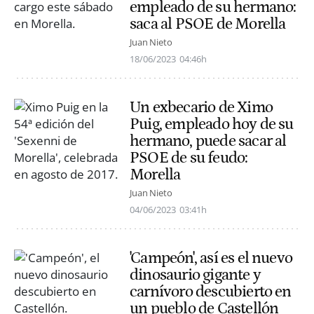
empleado de su hermano:
saca al PSOE de Morella
Juan Nieto
18/06/2023
04:46h
Un exbecario de Ximo
Puig, empleado hoy de su
hermano, puede sacar al
PSOE de su feudo:
Morella
Juan Nieto
04/06/2023
03:41h
'Campeón', así es el nuevo
dinosaurio gigante y
carnívoro descubierto en
un pueblo de Castellón