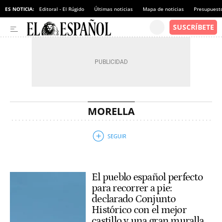
ES NOTICIA:
Editoral - El Rúgido
Últimas noticias
Mapa de noticias
Presupuest
MORELLA
El pueblo español perfecto
para recorrer a pie:
declarado Conjunto
Histórico con el mejor
castillo y una gran muralla