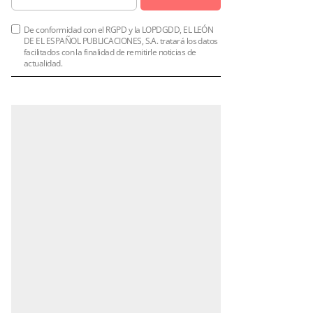
De conformidad con el RGPD y la LOPDGDD, EL LEÓN
DE EL ESPAÑOL PUBLICACIONES, S.A. tratará los datos
facilitados con la finalidad de remitirle noticias de
actualidad.