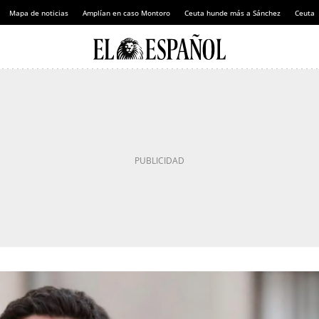
Mapa de noticias
Amplían en caso Montoro
Ceuta hunde más a Sánchez
Ceuta