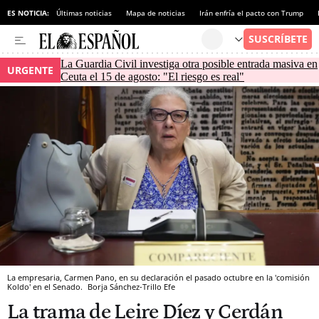
ES NOTICIA:
Últimas noticias
Mapa de noticias
Irán enfría el pacto con Trump
La Guardia Civil investiga otra posible entrada masiva en
URGENTE
Ceuta el 15 de agosto: "El riesgo es real"
La empresaria, Carmen Pano, en su declaración el pasado octubre en la 'comisión
Koldo' en el Senado.
Borja Sánchez-Trillo
Efe
La trama de Leire Díez y Cerdán